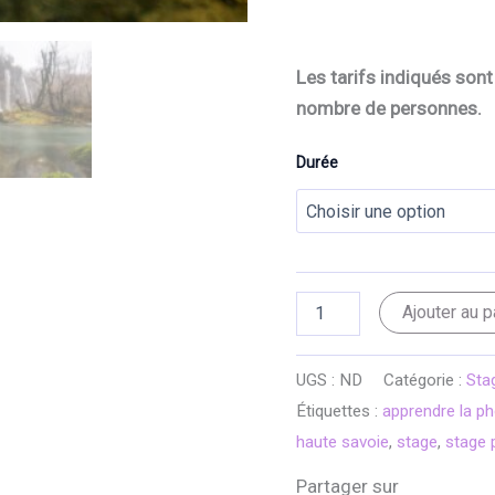
Les tarifs indiqués sont 
nombre de personnes.
Durée
quantité
Ajouter au p
de
STAGE
PHOTO
UGS :
ND
Catégorie :
Sta
POSE
Étiquettes :
apprendre la p
LONGUE
haute savoie
,
stage
,
stage 
Partager sur