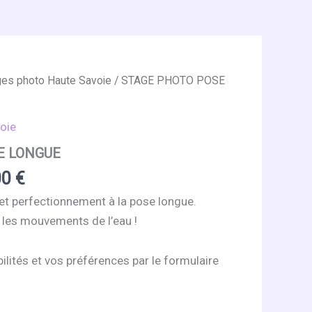
ges photo Haute Savoie
/ STAGE PHOTO POSE
oie
E LONGUE
Plage
00
€
de
 et perfectionnement à la pose longue.
prix :
 les mouvements de l’eau !
60,00 €
à
ilités et vos préférences par le formulaire
140,00 €