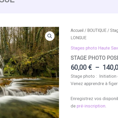
Accueil
/
BOUTIQUE
/
Sta
LONGUE
Stages photo Haute Sav
STAGE PHOTO POS
60,00
€
–
140,
Stage photo : Initiation
Venez apprendre à figer
Enregistrez vos disponib
de
pré-inscription
.