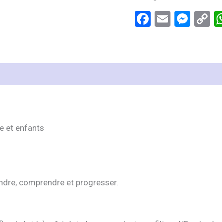
Facebook
Email
Mes
C
L
res
 et enfants
ndre, comprendre et progresser.