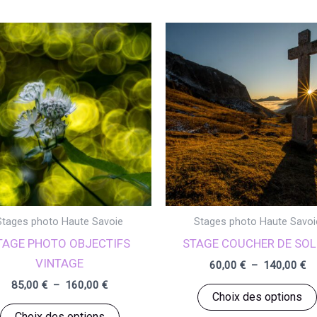
Stages photo Haute Savoie
Stages photo Haute Savoi
TAGE PHOTO OBJECTIFS
STAGE COUCHER DE SOL
VINTAGE
Pl
60,00
€
–
140,00
€
de
Plage
85,00
€
–
160,00
€
pri
Choix des options
de
60
Ce
prix :
Choix des options