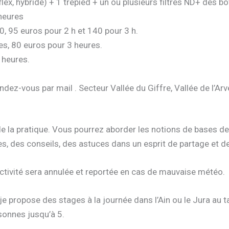
flex, hybride) + 1 trépied + un ou plusieurs filtres ND+ des b
 heures
30, 95 euros pour 2 h et 140 pour 3 h.
es, 80 euros pour 3 heures.
3 heures.
endez-vous par mail . Secteur Vallée du Giffre, Vallée de l’Arv
e la pratique. Vous pourrez aborder les notions de bases de
es, des conseils, des astuces dans un esprit de partage et de
activité sera annulée et reportée en cas de mauvaise météo.
je propose des stages à la journée dans l’Ain ou le Jura au 
sonnes jusqu’à 5.