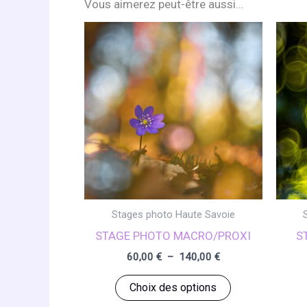
Vous aimerez peut-être aussi…
Stages photo Haute Savoie
STAGE PHOTO MACRO/PROXI
S
Plage
60,00
€
–
140,00
€
de
Ce
prix :
Choix des options
60,00 €
produit