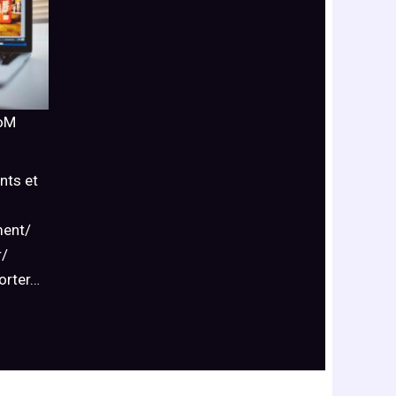
oM
nts et
ment/
r/
orter…