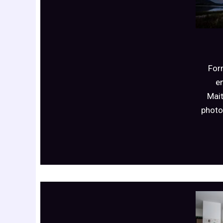
For
e
Mait
photo