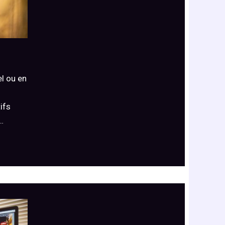
l ou en
ifs
…