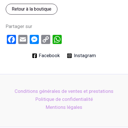
Retour à la boutique
Partager sur
F
E
M
C
W
a
m
es
o
h
ce
ail
se
py
at
Facebook
Instagram
b
n
Li
s
o
g
n
A
o
er
k
p
Conditions générales de ventes et prestations
k
p
Politique de confidentialité
Mentions légales