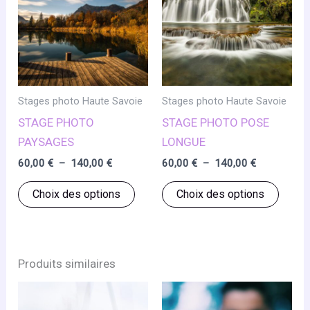
Stages photo Haute Savoie
Stages photo Haute Savoie
STAGE PHOTO
STAGE PHOTO POSE
PAYSAGES
LONGUE
Plage
Plage
60,00
€
–
140,00
€
60,00
€
–
140,00
€
de
de
Ce
Ce
prix :
prix :
Choix des options
Choix des options
60,00 €
60,00 €
produit
produ
à
à
a
a
140,00 €
140,00 €
plusieurs
plusie
variations.
variat
Produits similaires
Les
Les
options
optio