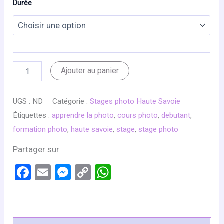
Durée
quantité
Ajouter au panier
de
STAGE
COUCHER
UGS :
ND
Catégorie :
Stages photo Haute Savoie
DE
Étiquettes :
apprendre la photo
,
cours photo
,
debutant
,
SOLEIL
formation photo
,
haute savoie
,
stage
,
stage photo
Partager sur
Facebook
Email
Messenger
Copy
WhatsApp
Link