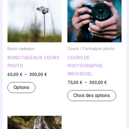
peuvent
peuve
être
être
choisies
chois
sur
sur
la
la
page
page
Bons cadeaux
Cours / Formation photo
du
du
BONS CADEAUX COURS
COURS DE
produit
produ
PHOTO
PHOTOGRAPHIE
INDIVIDUEL
Plage
60,00
€
–
300,00
€
de
Plage
75,00
€
–
300,00
€
Ce
prix :
Options
de
60,00 €
produit
Ce
prix :
Choix des options
à
75,00 €
a
produ
300,00 €
à
plusieurs
a
300,00 €
variations.
plusie
Les
variat