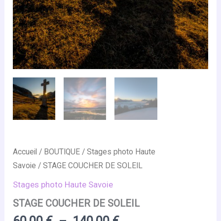
Accueil
/
BOUTIQUE
/
Stages photo Haute
Savoie
/ STAGE COUCHER DE SOLEIL
Stages photo Haute Savoie
STAGE COUCHER DE SOLEIL
Plage
60,00
€
–
140,00
€