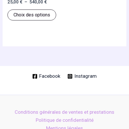
Plage
25,00
€
–
540,00
€
du
du
de
Ce
produit
produ
prix :
Choix des options
25,00 €
produit
à
a
540,00 €
plusieurs
variations.
Les
options
peuvent
être
Facebook
Instagram
choisies
sur
la
page
Conditions générales de ventes et prestations
du
Politique de confidentialité
produit
Mentions légales