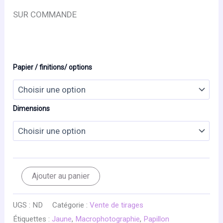
SUR COMMANDE
Papier / finitions/ options
Dimensions
quantité
Ajouter au panier
de
OMBRES
CHINOISES
UGS :
ND
Catégorie :
Vente de tirages
Étiquettes :
Jaune
,
Macrophotographie
,
Papillon