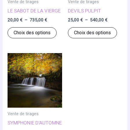
Vente de tirages
Vente de tirages
LE SABOT DE LA VIERGE
DEVILS PULPIT
Plage
Plage
20,00
€
–
735,00
€
25,00
€
–
540,00
€
de
de
Ce
Ce
prix :
prix :
Choix des options
Choix des options
20,00 €
25,00 €
produit
produ
à
à
a
a
735,00 €
540,00 €
plusieurs
plusie
variations.
variat
Les
Les
options
optio
peuvent
peuve
être
être
choisies
chois
sur
sur
Vente de tirages
la
la
SYMPHONIE D’AUTOMNE
page
page