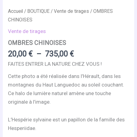
Accueil
/
BOUTIQUE
/
Vente de tirages
/ OMBRES
CHINOISES
Vente de tirages
OMBRES CHINOISES
Plage
20,00
€
–
735,00
€
de
FAITES ENTRER LA NATURE CHEZ VOUS !
prix :
Cette photo a été réalisée dans l’Hérault, dans les
20,00 €
montagnes du Haut Languedoc au soleil couchant.
à
Ce halo de lumière naturel amène une touche
735,00 €
originale à l’image.
L’Hespérie sylvaine est un papillon de la famille des
Hesperiidae.