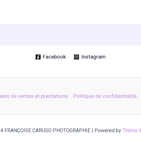
s
plusieurs
s.
variations.
Les
options
peuvent
être
choisies
Facebook
Instagram
sur
la
page
du
ales de ventes et prestations
Politique de confidentialité
produit
024 FRANÇOISE CARUSO PHOTOGRAPHIE | Powered by
Thème W