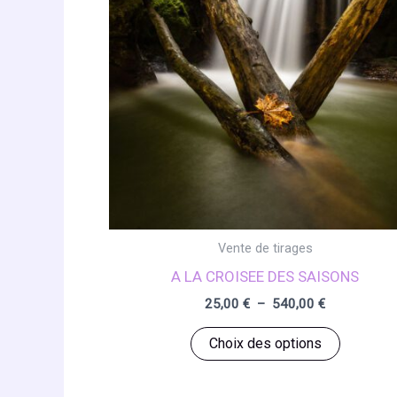
Vente de tirages
A LA CROISEE DES SAISONS
Plage
25,00
€
–
540,00
€
de
Ce
prix :
Choix des options
25,00 €
produit
à
a
540,00 €