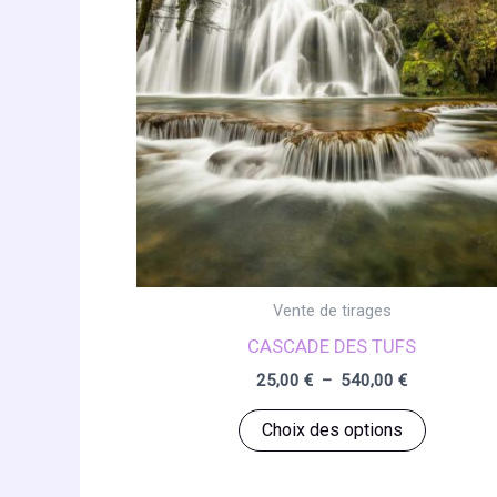
Vente de tirages
CASCADE DES TUFS
Plage
25,00
€
–
540,00
€
de
Ce
prix :
Choix des options
25,00 €
produit
à
a
540,00 €