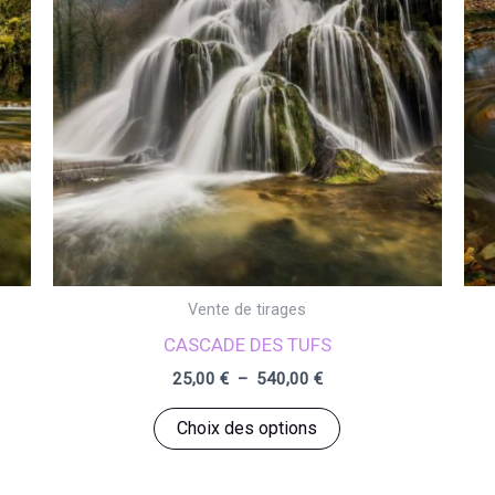
Vente de tirages
CASCADE DES TUFS
Plage
25,00
€
–
540,00
€
de
Ce
prix :
Choix des options
25,00 €
produit
à
a
540,00 €