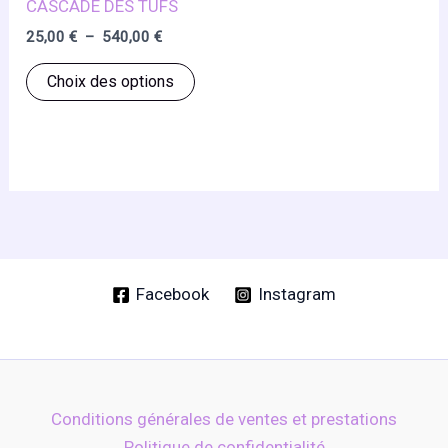
CASCADE DES TUFS
Plage
25,00
€
–
540,00
€
de
Ce
prix :
Choix des options
25,00 €
produit
à
a
540,00 €
plusieurs
variations.
Les
options
peuvent
être
Facebook
Instagram
choisies
sur
la
page
Conditions générales de ventes et prestations
du
Politique de confidentialité