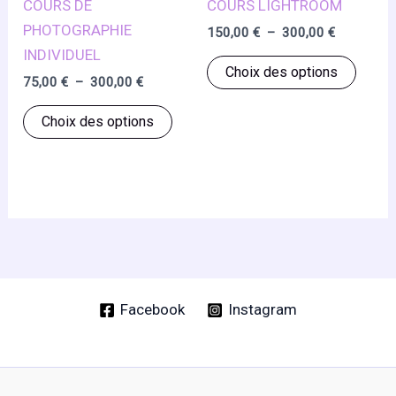
COURS DE
COURS LIGHTROOM
PHOTOGRAPHIE
Plage
150,00
€
–
300,00
€
de
INDIVIDUEL
Ce
prix :
Choix des options
Plage
75,00
€
–
300,00
€
150,00 €
produ
de
à
Ce
a
prix :
300,00 €
Choix des options
75,00 €
produit
plusie
à
a
variat
300,00 €
plusieurs
Les
variations.
optio
Les
peuve
options
être
peuvent
chois
être
sur
Facebook
Instagram
choisies
la
sur
page
la
du