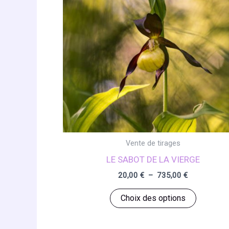
Vente de tirages
LE SABOT DE LA VIERGE
Plage
20,00
€
–
735,00
€
de
Ce
prix :
Choix des options
20,00 €
produit
à
a
735,00 €