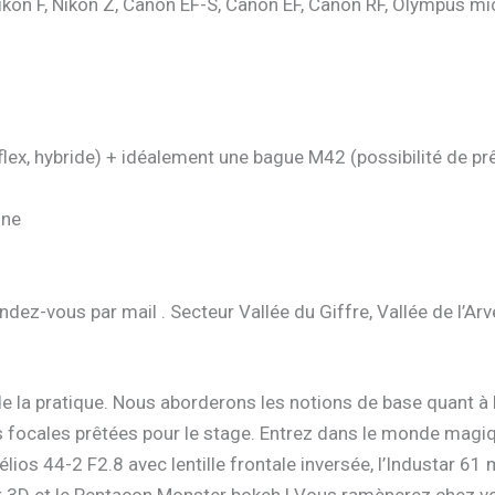
ikon F, Nikon Z, Canon EF-S, Canon EF, Canon RF, Olympus mi
eflex, hybride) + idéalement une bague M42 (possibilité de prê
nne
endez-vous par mail . Secteur Vallée du Giffre, Vallée de l’Ar
e la pratique. Nous aborderons les notions de base quant à 
 focales prêtées pour le stage. Entrez dans le monde magiq
élios 44-2 F2.8 avec lentille frontale inversée, l’Industar 61
fet 3D et le Pentacon Monster bokeh ! Vous ramènerez chez 