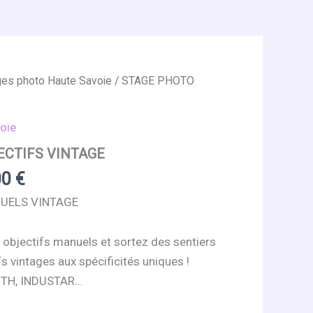
ges photo Haute Savoie
/ STAGE PHOTO
oie
ECTIFS VINTAGE
Plage
00
€
de
UELS VINTAGE
prix :
85,00 €
objectifs manuels et sortez des sentiers
à
s vintages aux spécificités uniques !
160,00 €
ITH, INDUSTAR…