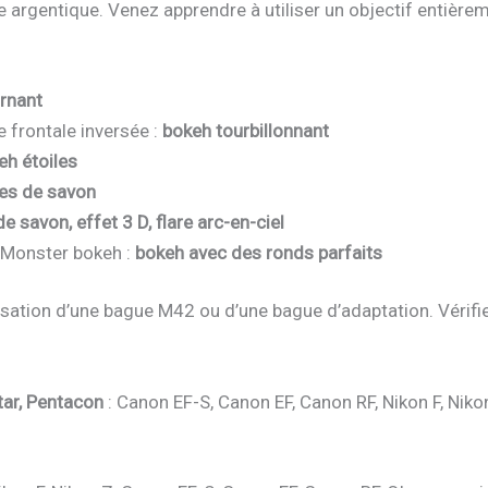
re argentique. Venez apprendre à utiliser un objectif entiè
rnant
 frontale inversée :
bokeh tourbillonnant
eh étoiles
les de savon
e savon, effet 3 D, flare arc-en-ciel
Monster bokeh :
bokeh avec des ronds parfaits
ilisation d’une bague M42 ou d’une bague d’adaptation. Vérifi
tar, Pentacon
: Canon EF-S, Canon EF, Canon RF, Nikon F, Nik