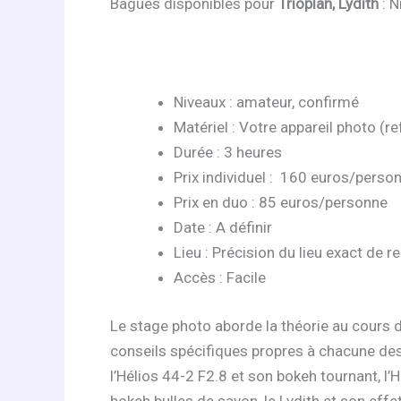
Bagues disponibles pour
Trioplan, Lydith
: N
Niveaux : amateur, confirmé
Matériel : Votre appareil photo (r
Durée : 3 heures
Prix individuel : 160 euros/perso
Prix en duo : 85 euros/personne
Date : A définir
Lieu : Précision du lieu exact de r
Accès : Facile
Le stage photo aborde la théorie au cours d
conseils spécifiques propres à chacune des
l’Hélios 44-2 F2.8 et son bokeh tournant, l’H
bokeh bulles de savon, le Lydith et son ef