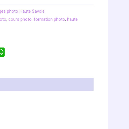
ges photo Haute Savoie
hoto
,
cours photo
,
formation photo
,
haute
senger
opy
WhatsApp
ink