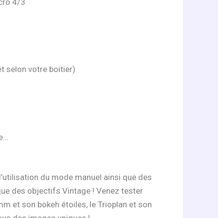
cro 4/3
t selon votre boitier)
ve…
l’utilisation du mode manuel ainsi que des
ue des objectifs Vintage ! Venez tester
 mm et son bokeh étoiles, le Trioplan et son
vous des images uniques !