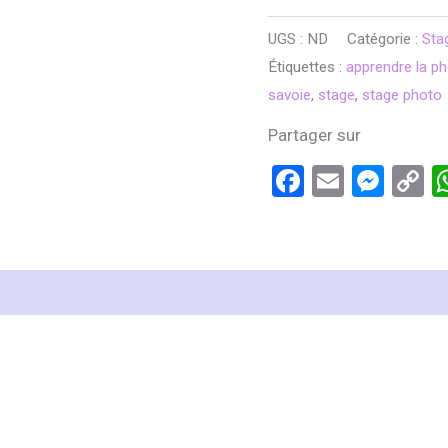
STAGE
PHOTO
UGS :
ND
Catégorie :
Sta
OBJECTIFS
Étiquettes :
apprendre la p
VINTAGE
savoie
,
stage
,
stage photo
Partager sur
Facebook
Email
Mes
C
L
res