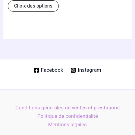
Ce
produit
produ
prix :
Choix des options
25,00 €
produit
à
a
540,00 €
plusieurs
variations.
Les
options
peuvent
être
Facebook
Instagram
choisies
sur
la
page
Conditions générales de ventes et prestations
du
Politique de confidentialité
produit
Mentions légales