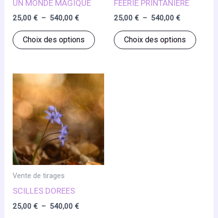
UN MONDE MAGIQUE
FEERIE PRINTANIERE
Plage
Plage
25,00
€
–
540,00
€
25,00
€
–
540,00
€
de
de
Ce
Ce
prix :
prix :
Choix des options
Choix des options
25,00 €
25,00 €
produit
produ
à
à
a
a
540,00 €
540,00 €
plusieurs
plusie
variations.
variat
Les
Les
options
optio
peuvent
peuve
être
être
choisies
chois
sur
sur
Vente de tirages
la
la
SCILLES DOREES
page
page
Plage
25,00
€
–
540,00
€
du
du
de