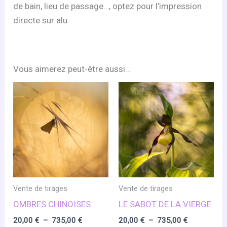
de bain, lieu de passage…, optez pour l’impression
directe sur alu.
Vous aimerez peut-être aussi…
Vente de tirages
Vente de tirages
OMBRES CHINOISES
LE SABOT DE LA VIERGE
Plage
Plage
20,00
€
–
735,00
€
20,00
€
–
735,00
€