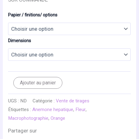
Papier / finitions/ options
Dimensions
quantité
Ajouter au panier
de
UN
MONDE
UGS :
ND
Catégorie :
Vente de tirages
MAGIQUE
Étiquettes :
Anemone hepatique
,
Fleur
,
Macrophotographie
,
Orange
Partager sur