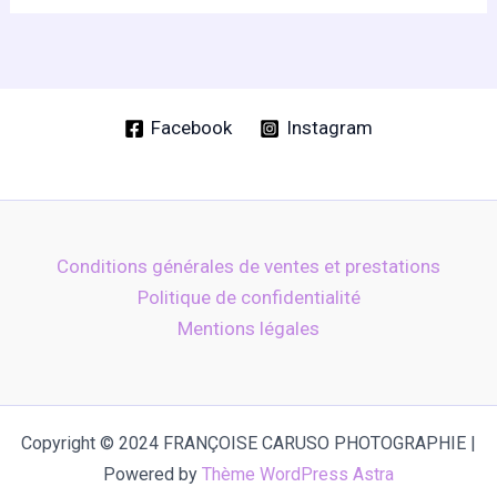
variations.
Les
options
peuvent
être
Facebook
Instagram
choisies
sur
la
page
Conditions générales de ventes et prestations
du
Politique de confidentialité
produit
Mentions légales
Copyright © 2024 FRANÇOISE CARUSO PHOTOGRAPHIE |
Powered by
Thème WordPress Astra