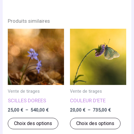
a
540,00 €
plusieurs
variations.
Produits similaires
Les
options
peuvent
être
choisies
sur
la
page
Vente de tirages
Vente de tirages
du
SCILLES DOREES
COULEUR D’ETE
produit
Plage
Plage
25,00
€
–
540,00
€
20,00
€
–
735,00
€
de
de
Ce
Ce
prix :
prix :
Choix des options
Choix des options
25,00 €
20,00 €
produit
produ
à
à