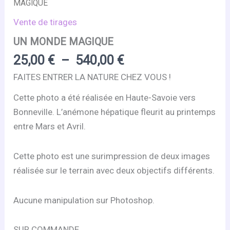
MAGIQUE
Vente de tirages
UN MONDE MAGIQUE
Plage
25,00
€
–
540,00
€
de
FAITES ENTRER LA NATURE CHEZ VOUS !
prix :
Cette photo a été réalisée en Haute-Savoie vers
25,00 €
Bonneville. L’anémone hépatique fleurit au printemps
à
entre Mars et Avril.
540,00 €
Cette photo est une surimpression de deux images
réalisée sur le terrain avec deux objectifs différents.
Aucune manipulation sur Photoshop.
SUR COMMANDE