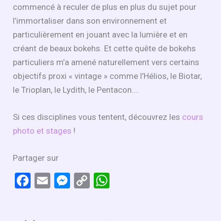
commencé à reculer de plus en plus du sujet pour
l’immortaliser dans son environnement et
particulièrement en jouant avec la lumière et en
créant de beaux bokehs. Et cette quête de bokehs
particuliers m’a amené naturellement vers certains
objectifs proxi « vintage » comme l’Hélios, le Biotar,
le Trioplan, le Lydith, le Pentacon….
Si ces disciplines vous tentent, découvrez les
cours
photo et stages
!
Partager sur
F
E
M
C
W
a
m
es
o
h
ce
ail
se
py
at