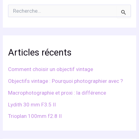
R
e
c
h
e
r
c
Articles récents
h
e
r
Comment choisir un objectif vintage
:
Objectifs vintage : Pourquoi photographier avec ?
Macrophotographie et proxi : la différence
Lydith 30 mm F3.5 II
Trioplan 100mm f2.8 II