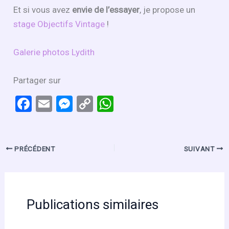
Et si vous avez
envie de l’essayer
, je propose un
stage Objectifs Vintage
!
Galerie photos Lydith
Partager sur
F
E
M
C
W
a
m
es
o
h
ce
ail
se
py
at
b
n
Li
s
PRÉCÉDENT
SUIVANT
o
g
n
A
o
er
k
p
k
p
Publications similaires