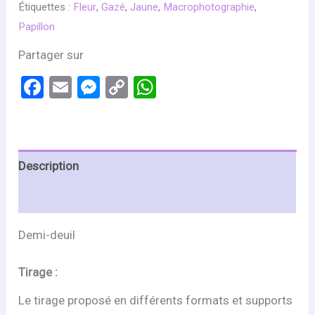
Étiquettes :
Fleur
,
Gazé
,
Jaune
,
Macrophotographie
,
Papillon
Partager sur
Facebook
Email
Messenger
Copy
WhatsApp
Link
Description
Informations complémentaires
Demi-deuil
Tirage :
Le tirage proposé en différents formats et supports