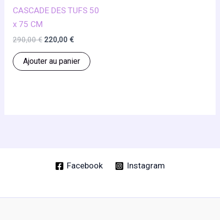
page
CASCADE DES TUFS 50
du
x 75 CM
produit
Le
Le
290,00
€
220,00
€
prix
prix
initial
actuel
Ajouter au panier
était :
est :
290,00 €.
220,00 €.
Facebook
Instagram