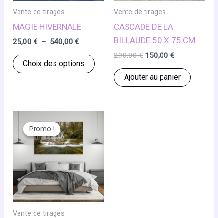
page
page
Vente de tirages
Vente de tirages
du
du
MAGIE HIVERNALE
CASCADE DE LA
produit
produ
BILLAUDE 50 X 75 CM
Plage
25,00
€
–
540,00
€
de
Le
Le
290,00
€
150,00
€
Ce
prix :
Choix des options
prix
prix
25,00 €
produit
initial
actuel
Ajouter au panier
à
était :
est :
a
540,00 €
290,00 €.
150,00 €.
plusieurs
variations.
Les
Promo !
Promo !
options
peuvent
être
choisies
sur
la
Vente de tirages