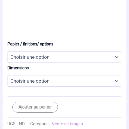
Papier / finitions/ options
Dimensions
quantité
Ajouter au panier
de
DOUCEUR
D'ETE
UGS :
ND
Catégorie :
Vente de tirages