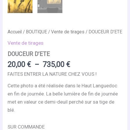
Accueil
/
BOUTIQUE
/
Vente de tirages
/ DOUCEUR D’ETE
Vente de tirages
DOUCEUR D’ETE
Plage
20,00
€
–
735,00
€
de
FAITES ENTRER LA NATURE CHEZ VOUS !
prix :
Cette photo a été réalisée dans le Haut Languedoc
20,00 €
en fin de journée. La belle lumière de fin de journée
à
met en valeur ce demi-deuil perché sur sa tige de
735,00 €
blé.
SUR COMMANDE