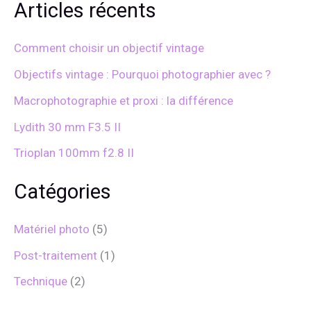
h
Articles récents
e
r
c
Comment choisir un objectif vintage
h
e
Objectifs vintage : Pourquoi photographier avec ?
r
Macrophotographie et proxi : la différence
:
Lydith 30 mm F3.5 II
Trioplan 100mm f2.8 II
Catégories
Matériel photo
(5)
Post-traitement
(1)
Technique
(2)