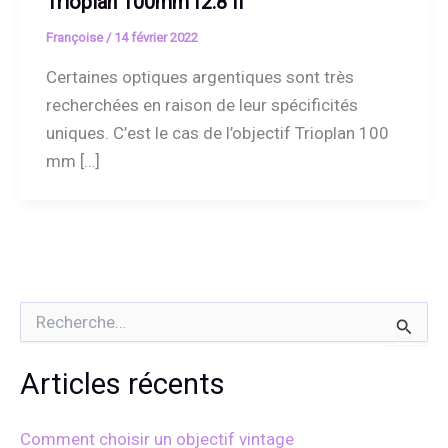
Trioplan 100mm f2.8 II
Françoise
/
14 février 2022
Certaines optiques argentiques sont très
recherchées en raison de leur spécificités
uniques. C’est le cas de l’objectif Trioplan 100
mm […]
R
e
c
h
Articles récents
e
r
c
Comment choisir un objectif vintage