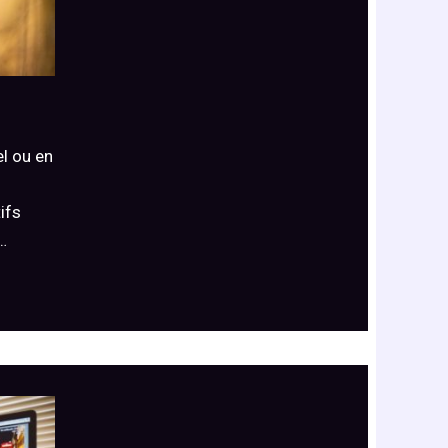
l ou en
ifs
…