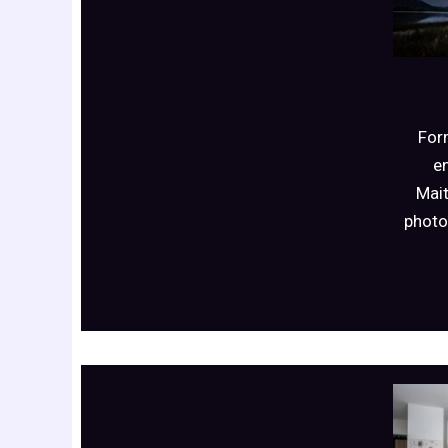
For
e
Mait
photo