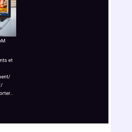
oM
nts et
ment/
r/
orter…