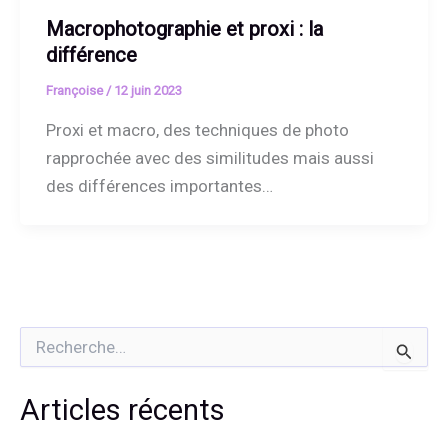
Macrophotographie et proxi : la
différence
Françoise
/
12 juin 2023
Proxi et macro, des techniques de photo
rapprochée avec des similitudes mais aussi
des différences importantes…
R
e
c
h
Articles récents
e
r