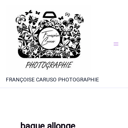
Aller
au
contenu
FRANÇOISE CARUSO PHOTOGRAPHIE
bague allonge