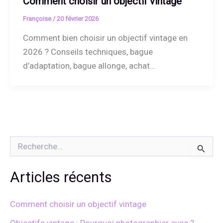
Comment choisir un objectif vintage
Françoise
/
20 février 2026
Comment bien choisir un objectif vintage en
2026 ? Conseils techniques, bague
d’adaptation, bague allonge, achat…
R
e
c
h
Articles récents
e
r
c
Comment choisir un objectif vintage
h
e