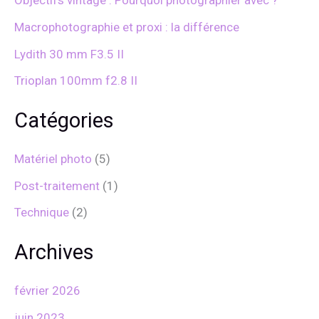
Objectifs vintage : Pourquoi photographier avec ?
r
Macrophotographie et proxi : la différence
:
Lydith 30 mm F3.5 II
Trioplan 100mm f2.8 II
Catégories
Matériel photo
(5)
Post-traitement
(1)
Technique
(2)
Archives
février 2026
juin 2023