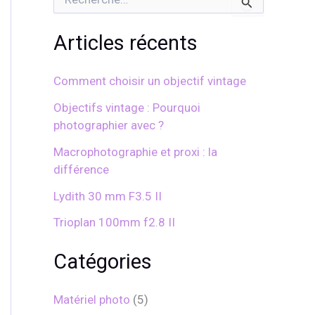
e
c
h
Articles récents
e
r
c
Comment choisir un objectif vintage
h
e
Objectifs vintage : Pourquoi
r
photographier avec ?
:
Macrophotographie et proxi : la
différence
Lydith 30 mm F3.5 II
Trioplan 100mm f2.8 II
Catégories
Matériel photo
(5)