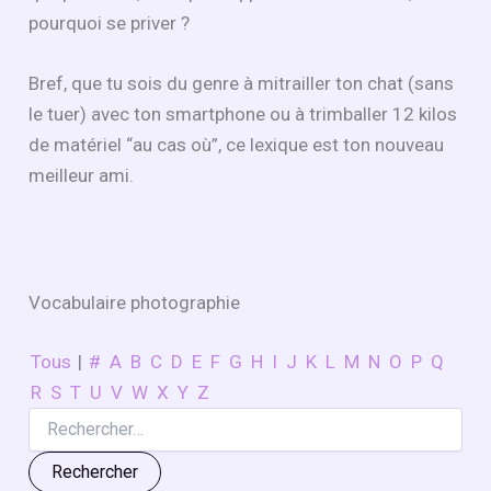
pourquoi se priver ?
Bref, que tu sois du genre à mitrailler ton chat (sans
le tuer) avec ton smartphone ou à trimballer 12 kilos
de matériel “au cas où”, ce lexique est ton nouveau
meilleur ami.
Vocabulaire photographie
Tous
|
#
A
B
C
D
E
F
G
H
I
J
K
L
M
N
O
P
Q
R
S
T
U
V
W
X
Y
Z